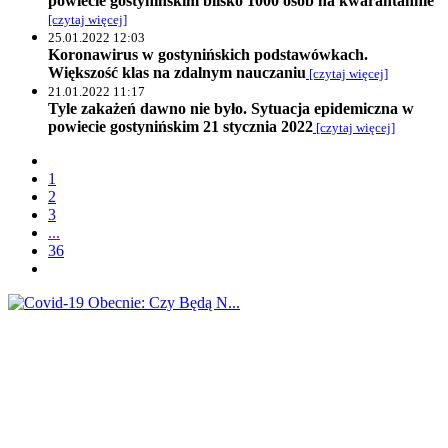
powiecie gostynińskim blisko 1000 osób na kwarantannie
[czytaj więcej]
25.01.2022 12:03
Koronawirus w gostynińskich podstawówkach.
Większość klas na zdalnym nauczaniu
[czytaj więcej]
21.01.2022 11:17
Tyle zakażeń dawno nie było. Sytuacja epidemiczna w
powiecie gostynińskim 21 stycznia 2022
[czytaj więcej]
1
2
3
...
36