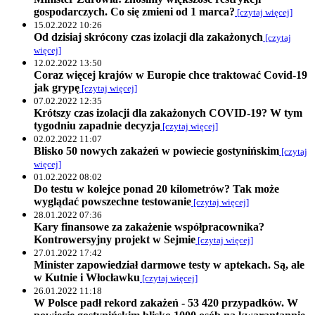
gospodarczych. Co się zmieni od 1 marca?
[czytaj więcej]
15.02.2022 10:26
Od dzisiaj skrócony czas izolacji dla zakażonych
[czytaj
więcej]
12.02.2022 13:50
Coraz więcej krajów w Europie chce traktować Covid-19
jak grypę
[czytaj więcej]
07.02.2022 12:35
Krótszy czas izolacji dla zakażonych COVID-19? W tym
tygodniu zapadnie decyzja
[czytaj więcej]
02.02.2022 11:07
Blisko 50 nowych zakażeń w powiecie gostynińskim
[czytaj
więcej]
01.02.2022 08:02
Do testu w kolejce ponad 20 kilometrów? Tak może
wyglądać powszechne testowanie
[czytaj więcej]
28.01.2022 07:36
Kary finansowe za zakażenie współpracownika?
Kontrowersyjny projekt w Sejmie
[czytaj więcej]
27.01.2022 17:42
Minister zapowiedział darmowe testy w aptekach. Są, ale
w Kutnie i Włocławku
[czytaj więcej]
26.01.2022 11:18
W Polsce padł rekord zakażeń - 53 420 przypadków. W