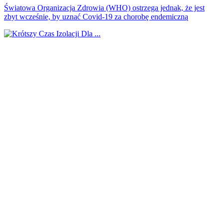
Światowa Organizacja Zdrowia (WHO) ostrzega jednak, że jest
zbyt wcześnie, by uznać Covid-19 za chorobę endemiczną