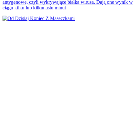
antygenowe, czyli wykrywające białka wirusa. Dają one wynik w
ciągu kilku lub kilkunastu minut