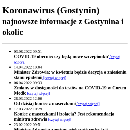
Koronawirus (Gostynin)
najnowsze informacje z Gostynina i
okolic
03.08.2022 09:51
COVID-19 obecnie: czy będą nowe szczepionki?
[czytaj
więcej]
14.04.2022 10:04
Minister Zdrowia: w kwietniu będzie decyzja o zniesieniu
stanu epidemii
[czytaj więcej]
06.04.2022 09:33
Zmiany w dostępności do testów na COVID-19 w Corten
Medic
[czytaj więcej]
28.03.2022 12:06
Od dzisiaj koniec z maseczkami
[czytaj więcej]
17.03.2022 10:29
Koniec z maseczkami i izolacją? Jest rekomendacja
ministra zdrowia
[czytaj więcej]
23.02.2022 09:51
Minister Zdrowia: znosimy większość restrykcji