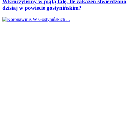
Wkroczyliśmy w piątą falę. Ile zakażeń stwierdzono
dzisiaj w powiecie gostynińskim?