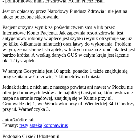
- poinformował minister zdrowia, Adam Niedzielski.
Jest on opłacany przez Narodowy Fundusz Zdrowia i nie jest na
niego potrzebne skierowanie.
Pacjent otrzyma wynik za pośrednictwem sms-a lub przez
Internetowe Konto Pacjenta. Jak zapewnia resort zdrowia, test
antygenowy robiony w aptece jest szybki (wynik otrzymuje się już
po kilku -kilkunastu minutach) oraz łatwy do wykonania. Problem
w tym, że na starcie lista aptek, w których można zrobić taki test jest
bardzo krótka. A według danych GUS w całym kraju jest łącznie
ok. 12 tys. aptek.
W samym Gostyninie jest 10 aptek, ponadto 1 także znajduje się
przy szpitalu w Gorzewie, 7 kilometrów od miasta.
Jednak żadna z nich ani z naszego powiatu ani nawet w Płocku nie
oferuje darmowych testów a te najbliżej Gostynina, które wskazuje
mapa na stronie rządowej, znajdują się w Kutnie przy ul.
Grunwaldzkiej 1, we Włocławku przy ul. Wienieckiej 34 i Chodczy
przy ul. Warneńczyka 3.
autor/źródło: ralf
Tematy:
testy
apteka
koronawirus
Podobało Ci się? Udostępnij!