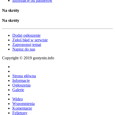
Informacje od partnerów
Na skróty
Na skróty
Dodaj ogłoszenie
Zgłoś błąd w serwisie
Zaproponuj temat
Napisz do nas
Copyright © 2019 gostynin.info
Strona główna
Informacje
Ogłoszenia
Galerie
Wideo
Wspomnienia
Komentarze
Felietony