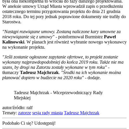
była ona niekompletna to wróciła do fazy dalszego projektowania.
W aneksie umowy Urząd Miasta wprowadził zapis o przedłużeniu
ostatecznego terminu przygotowania projektu do dnia 21 grudnia
2018 roku. Do tej pory jednak poprawione dokumenty nie trafiły do
Starostwa.
"Nastąpi rozwiązane umowy. Zostaną naliczone kary umowne za
niewywiązanie się z umowy"
- poinformował Burmistrz
Paweł
Kalinowski
. W planach jest również wybranie nowego wykonawcy
na wykonanie projektu.
"Jeśli zostanie ogłoszone zapytanie ofertowe, to projekt zostanie
wykonany najprawdopodobniej do końca 2019 roku. Także nie ma
szans, by drogi na Zatorzu zostały wykonane w tym roku"
-
tłumaczy
Tadeusz Majchrzak
.
"Środki na ich wykonanie można
planować dopiero w budżecie na 2020 roku"
- dodaje.
Tadeusz Majchrzak - Wiceprzewodniczący Rady
Miejskiej
autor/źródło: ralf
Tematy:
zatorze
sesja rady miasta
Tadeusz Majchrzak
Podobało Ci się? Udostępnij!