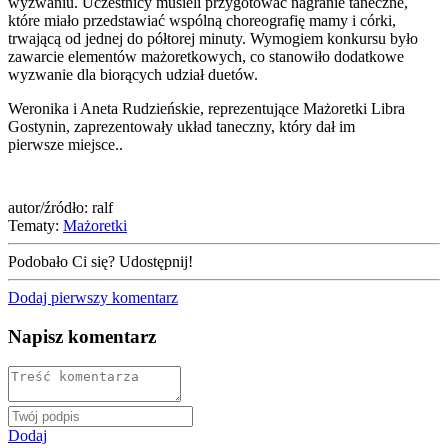
wyzwaniu. Uczestnicy musieli przygotować nagranie taneczne,
które miało przedstawiać wspólną choreografię mamy i córki,
trwającą od jednej do półtorej minuty. Wymogiem konkursu było
zawarcie elementów mażoretkowych, co stanowiło dodatkowe
wyzwanie dla biorących udział duetów.
Weronika i Aneta Rudzieńskie, reprezentujące Mażoretki Libra
Gostynin, zaprezentowały układ taneczny, który dał im
pierwsze miejsce..
autor/źródło: ralf
Tematy:
Mażoretki
Podobało Ci się? Udostępnij!
Dodaj pierwszy komentarz
Napisz komentarz
Dodaj