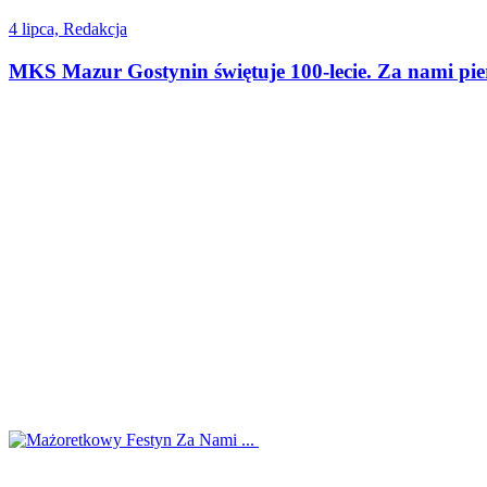
4 lipca, Redakcja
MKS Mazur Gostynin świętuje 100-lecie. Za nami pi