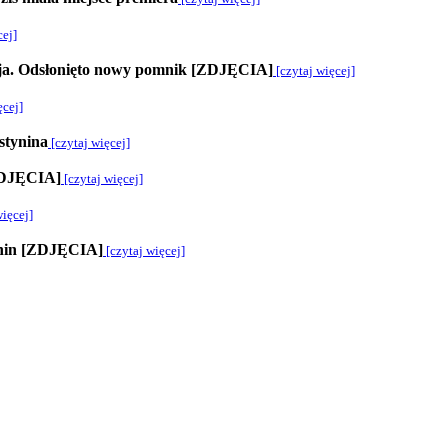
cej]
Maja. Odsłonięto nowy pomnik [ZDJĘCIA]
[czytaj więcej]
ęcej]
stynina
[czytaj więcej]
ZDJĘCIA]
[czytaj więcej]
więcej]
ynin [ZDJĘCIA]
[czytaj więcej]