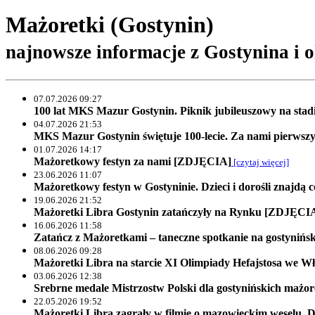
Mażoretki (Gostynin)
najnowsze informacje z Gostynina i o
07.07.2026 09:27
100 lat MKS Mazur Gostynin. Piknik jubileuszowy na st
04.07.2026 21:53
MKS Mazur Gostynin świętuje 100-lecie. Za nami pierws
01.07.2026 14:17
Mażoretkowy festyn za nami [ZDJĘCIA]
[czytaj więcej]
23.06.2026 11:07
Mażoretkowy festyn w Gostyninie. Dzieci i dorośli znajdą co
19.06.2026 21:52
Mażoretki Libra Gostynin zatańczyły na Rynku [ZDJĘCI
16.06.2026 11:58
Zatańcz z Mażoretkami – taneczne spotkanie na gostynińs
08.06.2026 09:28
Mażoretki Libra na starcie XI Olimpiady Hefajstosa we 
03.06.2026 12:38
Srebrne medale Mistrzostw Polski dla gostynińskich mażor
22.05.2026 19:52
Mażoretki Libra zagrały w filmie o mazowieckim weselu. D