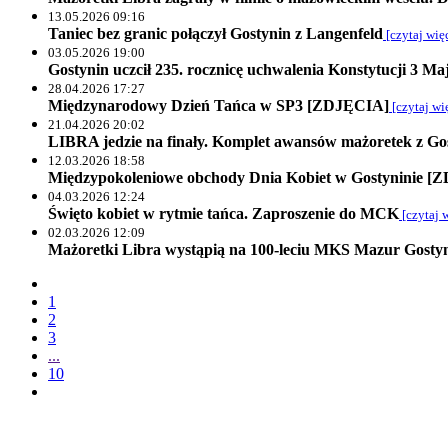
13.05.2026 09:16
Taniec bez granic połączył Gostynin z Langenfeld
[czytaj wię
03.05.2026 19:00
Gostynin uczcił 235. rocznicę uchwalenia Konstytucji 3 
28.04.2026 17:27
Międzynarodowy Dzień Tańca w SP3 [ZDJĘCIA]
[czytaj wi
21.04.2026 20:02
LIBRA jedzie na finały. Komplet awansów mażoretek z Go
12.03.2026 18:58
Międzypokoleniowe obchody Dnia Kobiet w Gostyninie [
04.03.2026 12:24
Święto kobiet w rytmie tańca. Zaproszenie do MCK
[czytaj 
02.03.2026 12:09
Mażoretki Libra wystąpią na 100-leciu MKS Mazur Gost
1
2
3
...
10