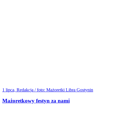
1 lipca, Redakcja / foto: Mażoretki Libra Gostynin
Mażoretkowy festyn za nami