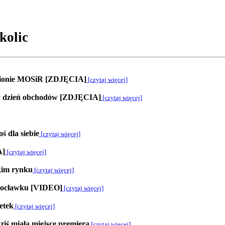
kolic
adionie MOSiR [ZDJĘCIA]
[czytaj więcej]
zy dzień obchodów [ZDJĘCIA]
[czytaj więcej]
ś dla siebie
[czytaj więcej]
A]
[czytaj więcej]
kim rynku
[czytaj więcej]
Włocławku [VIDEO]
[czytaj więcej]
etek
[czytaj więcej]
ziś miała miejsce premiera
[czytaj więcej]