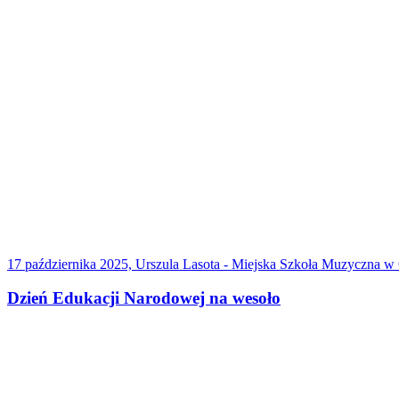
17 października 2025, Urszula Lasota - Miejska Szkoła Muzyczna w
Dzień Edukacji Narodowej na wesoło