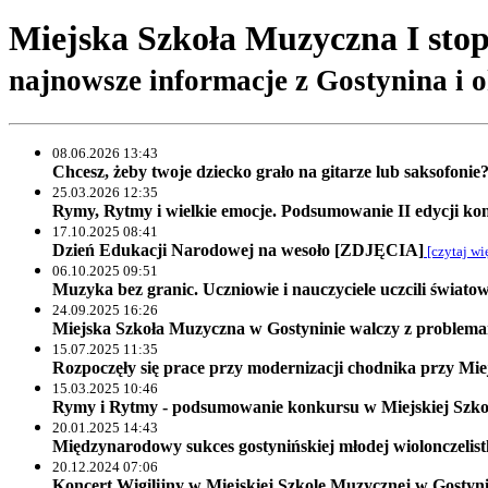
Miejska Szkoła Muzyczna I stop
najnowsze informacje z Gostynina i o
08.06.2026 13:43
Chcesz, żeby twoje dziecko grało na gitarze lub saksofoni
25.03.2026 12:35
Rymy, Rytmy i wielkie emocje. Podsumowanie II edycji k
17.10.2025 08:41
Dzień Edukacji Narodowej na wesoło [ZDJĘCIA]
[czytaj wi
06.10.2025 09:51
Muzyka bez granic. Uczniowie i nauczyciele uczcili świa
24.09.2025 16:26
Miejska Szkoła Muzyczna w Gostyninie walczy z problem
15.07.2025 11:35
Rozpoczęły się prace przy modernizacji chodnika przy Mi
15.03.2025 10:46
Rymy i Rytmy - podsumowanie konkursu w Miejskiej Szk
20.01.2025 14:43
Międzynarodowy sukces gostynińskiej młodej wiolonczelist
20.12.2024 07:06
Koncert Wigilijny w Miejskiej Szkole Muzycznej w Gosty