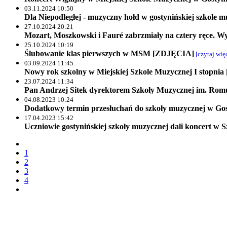
03.11.2024 10:50
Dla Niepodległej - muzyczny hołd w gostynińskiej szkole m
27.10.2024 20:21
Mozart, Moszkowski i Fauré zabrzmiały na cztery ręce. 
25.10.2024 10:19
Ślubowanie klas pierwszych w MSM [ZDJĘCIA]
[czytaj wię
03.09.2024 11:45
Nowy rok szkolny w Miejskiej Szkole Muzycznej I stopni
23.07.2024 11:34
Pan Andrzej Sitek dyrektorem Szkoły Muzycznej im. Ro
04.08.2023 10:24
Dodatkowy termin przesłuchań do szkoły muzycznej w Gos
17.04.2023 15:42
Uczniowie gostynińskiej szkoły muzycznej dali koncert w
1
2
3
4