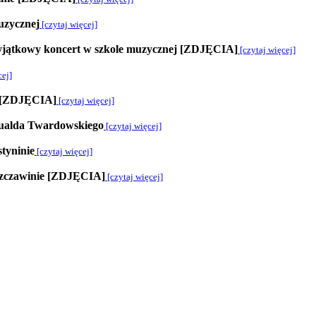
uzycznej
[czytaj więcej]
Wyjątkowy koncert w szkole muzycznej [ZDJĘCIA]
[czytaj więcej]
cej]
a [ZDJĘCIA]
[czytaj więcej]
mualda Twardowskiego
[czytaj więcej]
tyninie
[czytaj więcej]
 Szczawinie [ZDJĘCIA]
[czytaj więcej]