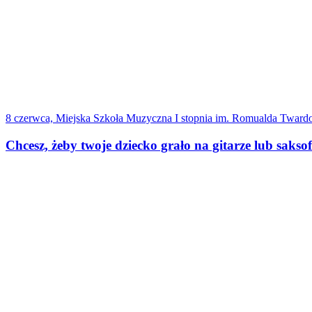
8 czerwca, Miejska Szkoła Muzyczna I stopnia im. Romualda Tward
Chcesz, żeby twoje dziecko grało na gitarze lub saks