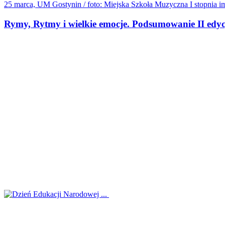
25 marca, UM Gostynin / foto: Miejska Szkoła Muzyczna I stopnia
Rymy, Rytmy i wielkie emocje. Podsumowanie II edyc