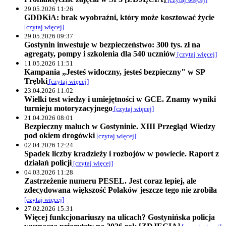
29.05.2026 11:26
GDDKiA: brak wyobraźni, który może kosztować życie
[czytaj więcej]
29.05.2026 09:37
Gostynin inwestuje w bezpieczeństwo: 300 tys. zł na
agregaty, pompy i szkolenia dla 540 uczniów
[czytaj więcej]
11.05.2026 11:51
Kampania „Jesteś widoczny, jesteś bezpieczny" w SP
Trębki
[czytaj więcej]
23.04.2026 11:02
Wielki test wiedzy i umiejętności w GCE. Znamy wyniki
turnieju motoryzacyjnego
[czytaj więcej]
21.04.2026 08:01
Bezpieczny maluch w Gostyninie. XIII Przegląd Wiedzy
pod okiem drogówki
[czytaj więcej]
02.04.2026 12:24
Spadek liczby kradzieży i rozbojów w powiecie. Raport z
działań policji
[czytaj więcej]
04.03.2026 11:28
Zastrzeżenie numeru PESEL. Jest coraz lepiej, ale
zdecydowana większość Polaków jeszcze tego nie zrobiła
[czytaj więcej]
27.02.2026 15:31
Więcej funkcjonariuszy na ulicach? Gostynińska policja