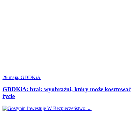
29 maja, GDDKiA
GDDKiA: brak wyobraźni, który może kosztować
życie