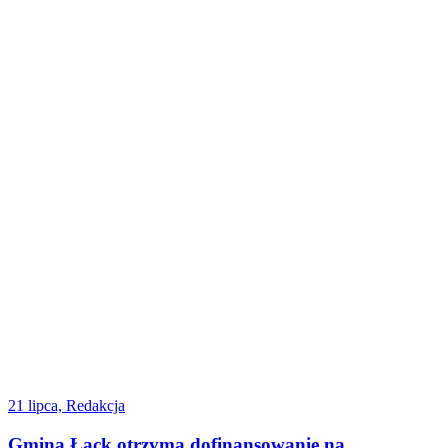
21 lipca, Redakcja
Gmina Łąck otrzyma dofinansowanie na