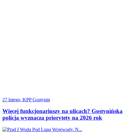
27 lutego, KPP Gostynin
Więcej funkcjonariuszy na ulicach? Gostynińska
policja wyznacza priorytety na 2026 rok