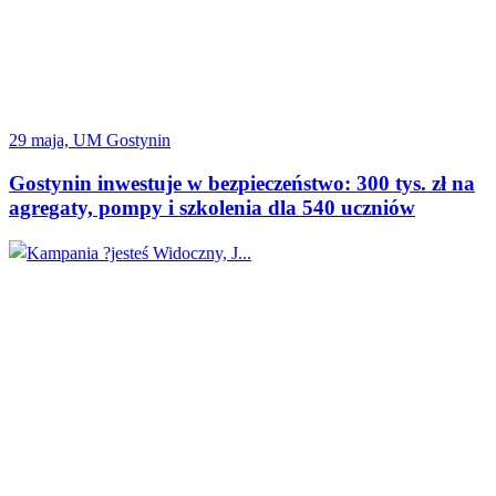
29 maja, UM Gostynin
Gostynin inwestuje w bezpieczeństwo: 300 tys. zł na
agregaty, pompy i szkolenia dla 540 uczniów