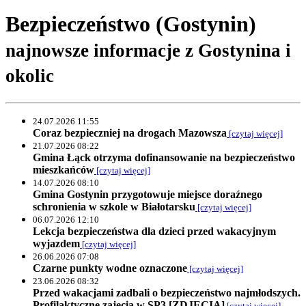
Bezpieczeństwo (Gostynin)
najnowsze informacje z Gostynina i
okolic
24.07.2026 11:55
Coraz bezpieczniej na drogach Mazowsza
[czytaj więcej]
21.07.2026 08:22
Gmina Łąck otrzyma dofinansowanie na bezpieczeństwo
mieszkańców
[czytaj więcej]
14.07.2026 08:10
Gmina Gostynin przygotowuje miejsce doraźnego
schronienia w szkole w Białotarsku
[czytaj więcej]
06.07.2026 12:10
Lekcja bezpieczeństwa dla dzieci przed wakacyjnym
wyjazdem
[czytaj więcej]
26.06.2026 07:08
Czarne punkty wodne oznaczone
[czytaj więcej]
23.06.2026 08:32
Przed wakacjami zadbali o bezpieczeństwo najmłodszych.
Profilaktyczne zajęcia w SP3 [ZDJĘCIA]
[czytaj więcej]