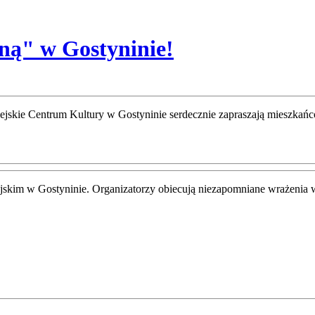
ną" w Gostyninie!
jskie Centrum Kultury w Gostyninie serdecznie zapraszają mieszkańcó
ejskim w Gostyninie. Organizatorzy obiecują niezapomniane wrażenia 