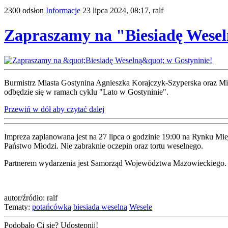
2300 odsłon
Informacje
23 lipca 2024, 08:17,
ralf
Zapraszamy na "Biesiadę Wesel
Burmistrz Miasta Gostynina Agnieszka Korajczyk-Szyperska oraz Mie
odbędzie się w ramach cyklu "Lato w Gostyninie".
Przewiń w dół aby czytać dalej
Impreza zaplanowana jest na 27 lipca o godzinie 19:00 na Rynku Mi
Państwo Młodzi. Nie zabraknie oczepin oraz tortu weselnego.
Partnerem wydarzenia jest Samorząd Województwa Mazowieckiego.
autor/źródło: ralf
Tematy:
potańcówka
biesiada weselna
Wesele
Podobało Ci się? Udostępnij!