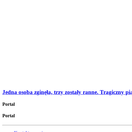
Jedna osoba zginęła, trzy zostały ranne. Tragiczny p
Portal
Portal