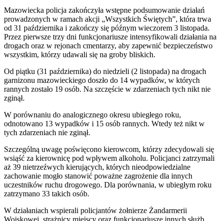
Mazowiecka policja zakończyła wstępne podsumowanie działań
prowadzonych w ramach akcji „Wszystkich Świętych”, która trwa
od 31 października i zakończy się późnym wieczorem 3 listopada.
Przez pierwsze trzy dni funkcjonariusze intensyfikowali działania na
drogach oraz w rejonach cmentarzy, aby zapewnić bezpieczeństwo
wszystkim, którzy udawali się na groby bliskich.
Od piątku (31 października) do niedzieli (2 listopada) na drogach
garnizonu mazowieckiego doszło do 14 wypadków, w których
rannych zostało 19 osób. Na szczęście w zdarzeniach tych nikt nie
zginął.
W porównaniu do analogicznego okresu ubiegłego roku,
odnotowano 13 wypadków i 15 osób rannych. Wtedy też nikt w
tych zdarzeniach nie zginął.
Szczególną uwagę poświęcono kierowcom, którzy zdecydowali się
wsiąść za kierownicę pod wpływem alkoholu. Policjanci zatrzymali
aż 39 nietrzeźwych kierujących, których nieodpowiedzialne
zachowanie mogło stanowić poważne zagrożenie dla innych
uczestników ruchu drogowego. Dla porównania, w ubiegłym roku
zatrzymano 33 takich osób.
W działaniach wspierali policjantów żołnierze Żandarmerii
Wojskowej, strażnicy miejscy oraz funkcjonariusze innych służb.