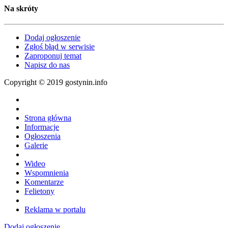
Na skróty
Dodaj ogłoszenie
Zgłoś błąd w serwisie
Zaproponuj temat
Napisz do nas
Copyright © 2019 gostynin.info
Strona główna
Informacje
Ogłoszenia
Galerie
Wideo
Wspomnienia
Komentarze
Felietony
Reklama w portalu
Dodaj ogłoszenie