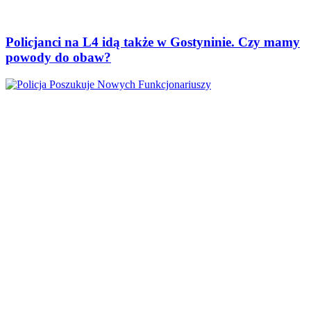
Policjanci na L4 idą także w Gostyninie. Czy mamy
powody do obaw?