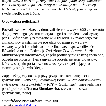
województwie łódzkim przebywało 100 funkcjonariuszy. Wieczorem
ich liczba wynosiła już 250. Wszystko wskazuje na to, że dzisiaj
liczba zwolnień także wzrośnie
- twierdzi TVN24, powołując się na
swoje nieoficjalne źródła.
O co walczą policjanci?
Początkowo związkowcy domagali się podwyżek o 650 zł, powrotu
do poprzedniego systemu emerytalnego i odmrożenia waloryzacji
pensji, które zostały zamrożone w 2009 roku. 12 marca tego roku
związkowcy wysłali swoje postulaty do ministrów spraw
wewnętrznych i administracji oraz finansów i sprawiedliwości.
Również w marcu Federacja Związków Zawodowych Służb
Mundurowych informowała, że jeśli postulaty nie zostaną spełnione,
odbędą się protesty. Tym samym rozpoczęła się seria protestów,
które w sierpniu postanowiono zaostrzyć, uzupełniając je o
elementy strajku włoskiego.
Zapytaliśmy, czy do akcji przyłączają się także policjanci z
gostynińskiej Komendy Powiatowej Policji: -
"Nie odnotowaliśmy
zwiększonej ilości zwolnień w KPP w Gostyninie"
- zapewnia nasz
portal
podkom. Dorota Słomkowska
, rzecznik prasowa
gostynińskiej policji.
autor/źródło: Piotr Mrówka / foto: ralf
Tematy:
protest
Policja