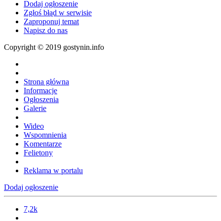
Dodaj ogłoszenie
Zgłoś błąd w serwisie
Zaproponuj temat
Napisz do nas
Copyright © 2019 gostynin.info
Strona główna
Informacje
Ogłoszenia
Galerie
Wideo
Wspomnienia
Komentarze
Felietony
Reklama w portalu
Dodaj ogłoszenie
7,2k