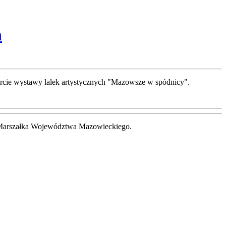
h
twarcie wystawy lalek artystycznych "Mazowsze w spódnicy".
m Marszałka Województwa Mazowieckiego.