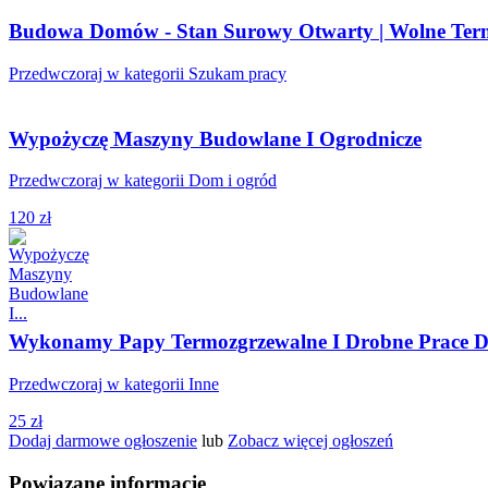
Budowa Domów - Stan Surowy Otwarty | Wolne Ter
Przedwczoraj w kategorii Szukam pracy
Wypożyczę Maszyny Budowlane I Ogrodnicze
Przedwczoraj w kategorii Dom i ogród
120 zł
Wykonamy Papy Termozgrzewalne I Drobne Prace D
Przedwczoraj w kategorii Inne
25 zł
Dodaj darmowe ogłoszenie
lub
Zobacz więcej ogłoszeń
Powiązane informacje