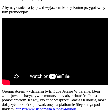
Aby nagłośnić akcję, przed wyjazdem Morsy Kutno przygotowały
film promocyjny
Organizatorem wydarzenia była grupa Jelenie W Terenie, która
zainicjowała charytatywne morsowanie, aby zebrać środki na
pomoc braciom. Każdy, kto chce wesprzeć Adasia i Kubusia, może
dołączyć do zbiórki prowadzonej na platformie Siepomaga pod
linkiem:
https://www.siepomaga.pl/adas-i-kubus
.