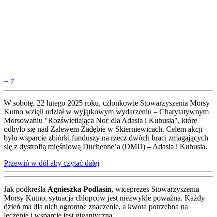
+ 7
W sobotę, 22 lutego 2025 roku, członkowie Stowarzyszenia Morsy
Kutno wzięli udział w wyjątkowym wydarzeniu – Charytatywnym
Morsowaniu "Rozświetlająca Noc dla Adasia i Kubusia", które
odbyło się nad Zalewem Zadębie w Skierniewicach. Celem akcji
było wsparcie zbiórki funduszy na rzecz dwóch braci zmagających
się z dystrofią mięśniową Duchenne’a (DMD) – Adasia i Kubusia.
Przewiń w dół aby czytać dalej
Jak podkreśla
Agnieszka Podlasin
, wiceprezes Stowarzyszenia
Morsy Kutno, sytuacja chłopców jest niezwykle poważna. Każdy
dzień ma dla nich ogromne znaczenie, a kwota potrzebna na
leczenie i wsparcie jest gigantyczna.