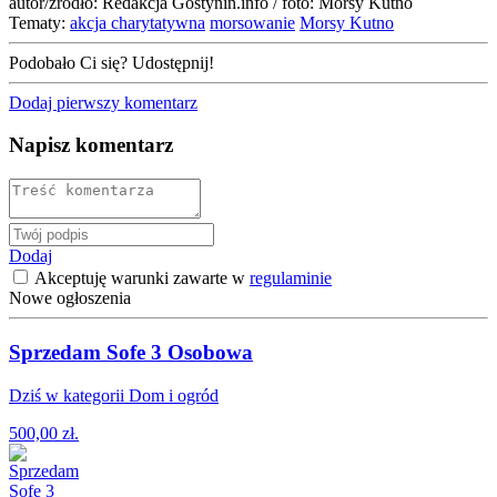
autor/źródło: Redakcja Gostynin.info / foto: Morsy Kutno
Tematy:
akcja charytatywna
morsowanie
Morsy Kutno
Podobało Ci się? Udostępnij!
Dodaj pierwszy komentarz
Napisz komentarz
Dodaj
Akceptuję warunki zawarte w
regulaminie
Nowe ogłoszenia
Sprzedam Sofe 3 Osobowa
Dziś w kategorii Dom i ogród
500,00 zł.